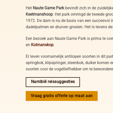
Het
Naute Game Park
bevindt zich in de zuidelijk
Keetmanshoop
. Het park omringd de tweede gro
1972. De dam is nu de basis van een succesvol irr
dadelpalmen en druiven groeien. Het is tevens d
Een bezoek aan Naute Game Park is prima te co
en
Kolmanskop
.
Er leven voornamelijk antilopen soorten in dit par
springbok, klipspringer, steenbok, duiker komen e
soorten voor de vogelliefhebber om te bewondere
Namibië reissuggesties
Vraag gratis offerte op maat aan