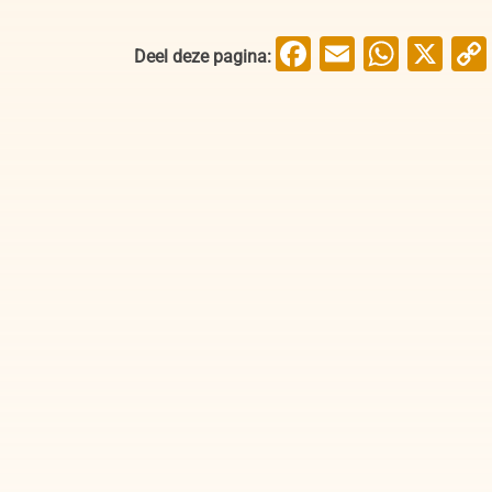
Facebook
Email
What
X
Deel deze pagina: