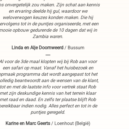
ns onvergetelijk zou maken. Zijn schat aan kennis
en ervaring deelde hij gul, waardoor we
weloverwogen keuzes konden maken. Die hij
ervolgens tot in de puntjes organiseerde, met een
mooie opbouw gedurende de 10 dagen dat wij in
Zambia waren.
Linda en Alje Doornweerd
/
Bussum
----
Al voor de 3de maal klopten wij bij Rob aan voor
een safari op maat. Vanaf het huisbezoek en
opmaak programma dat wordt aangepast tot het
olledig beantwoordt aan de wensen van de klant,
tot en met de laatste info voor vertrek staat Rob
met zijn deskundige kennis van het terrein klaar
met raad en daad. En zelfs ter plaatse blijft Rob
bereikbaar indien nodig. Alles perfect en tot in de
puntjes geregeld.
Karine en Marc Geerts
/
Loenhout (België)