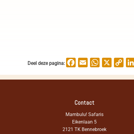
Facebook
Email
WhatsA
X
C
Deel deze pagina:
Li
Contact
Mambulu! Safaris
Eikenlaan 5
2121 TK Bennebroek