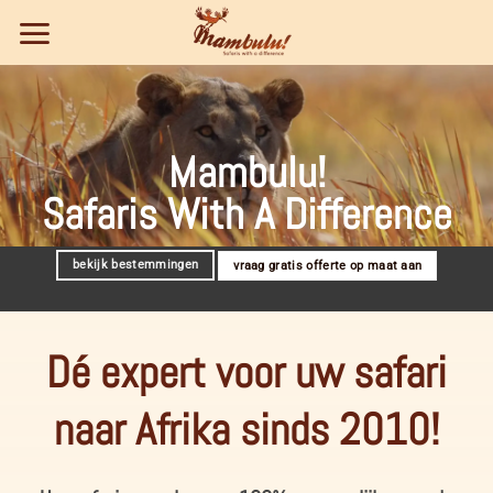
Ga
naar
inhoud
Mambulu!
Safaris With A Difference
bekijk bestemmingen
vraag gratis offerte op maat aan
Dé expert voor uw safari
naar Afrika sinds 2010!