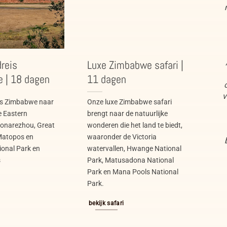
dreis
Luxe Zimbabwe safari |
 | 18 dagen
11 dagen
v
is Zimbabwe naar
Onze luxe Zimbabwe safari
e Eastern
brengt naar de natuurlijke
Gonarezhou, Great
wonderen die het land te biedt,
Matopos en
waaronder de Victoria
onal Park en
watervallen, Hwange National
s
Park, Matusadona National
Park en Mana Pools National
Park.
bekijk safari