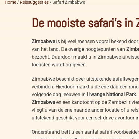
Home
/
Reissuggesties
/
Safari Zimbabwe
De mooiste safari’s i
Zimbabwe
is bij veel mensen vooral bekend doo
van het land. De overige hoogtepunten van
Zimb
bezocht. Daardoor maakt u in Zimbabwe afwissele
toeristen wordt omgeven.
Zimbabwe beschikt over uitstekende asfaltwegen 
verbinden. Hierdoor maakt u de ene dag een ron
volgende dag leeuwen in
Hwange National Park
.
Zimbabwe
en een kanotocht op de Zambezi rivier
vliegt u van de ene naar de ander locatie of u re
uitstekend geschikt voor een selfdrive avontuur i
Onderstaand treft u een aantal safari voorbeelde