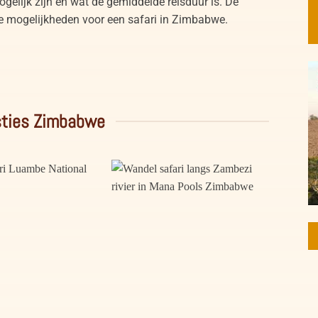
gelijk zijn en wat de gemiddelde reisduur is. De
e mogelijkheden voor een safari in Zimbabwe.
ties Zimbabwe