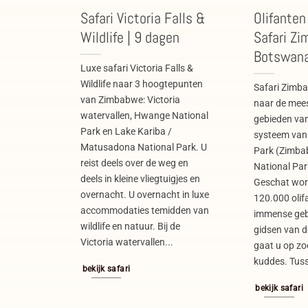
Safari Victoria Falls &
Olifanten
Wildlife | 9 dagen
Safari Z
Botswana
Luxe safari Victoria Falls &
Wildlife naar 3 hoogtepunten
Safari Zimb
van Zimbabwe: Victoria
naar de meest
watervallen, Hwange National
gebieden van
Park en Lake Kariba /
systeem van
Matusadona National Park. U
Park (Zimba
reist deels over de weg en
National Pa
deels in kleine vliegtuigjes en
Geschat word
overnacht. U overnacht in luxe
120.000 olifa
accommodaties temidden van
immense geb
wildlife en natuur. Bij de
gidsen van 
Victoria watervallen...
gaat u op zo
kuddes. Tuss
bekijk safari
bekijk safari