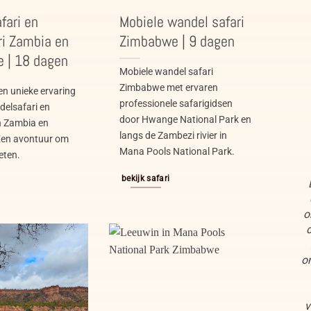
fari en
Mobiele wandel safari
ri Zambia en
Zimbabwe | 9 dagen
 | 18 dagen
Mobiele wandel safari
Zimbabwe met ervaren
en unieke ervaring
professionele safarigidsen
elsafari en
door Hwange National Park en
n Zambia en
langs de Zambezi rivier in
en avontuur om
Mana Pools National Park.
eten.
bekijk safari
o
d
o
v