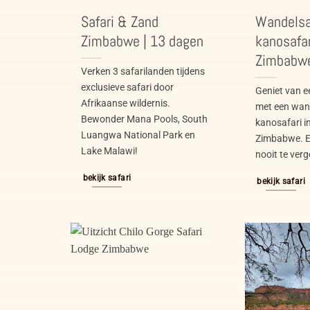
Safari & Zand
Wandelsa
Zimbabwe | 13 dagen
kanosafa
Zimbabwe
Verken 3 safarilanden tijdens
exclusieve safari door
Geniet van e
Afrikaanse wildernis.
met een wand
Bewonder Mana Pools, South
kanosafari i
Luangwa National Park en
Zimbabwe. E
Lake Malawi!
nooit te verg
bekijk safari
bekijk safari