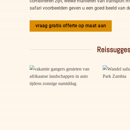
combineren zijn, welke manieren van transport mo
safari voorbeelden geven u een goed beeld van d
vraag gratis offerte op maat aan
Reissugges