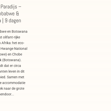
 Paradijs –
imbabwe &
 | 9 dagen
abwe en Botswana
 olifant-rijke
 Afrika: het eco-
 Hwange National
bwe) en Chobe
rk (Botswana).
t dat er circa
nten leven in dit
ied. Samen met
de accommodatie
ek naar de grote
endoor...