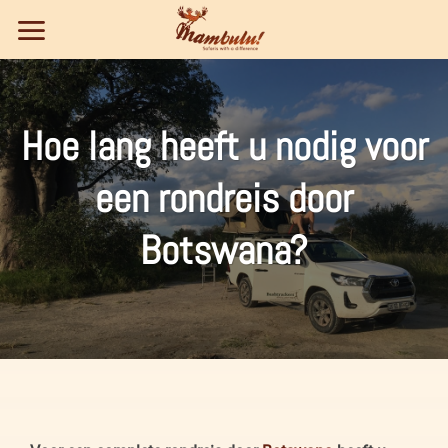
Ga
naar
inhoud
Hoe lang heeft u nodig voor
een rondreis door
Botswana?