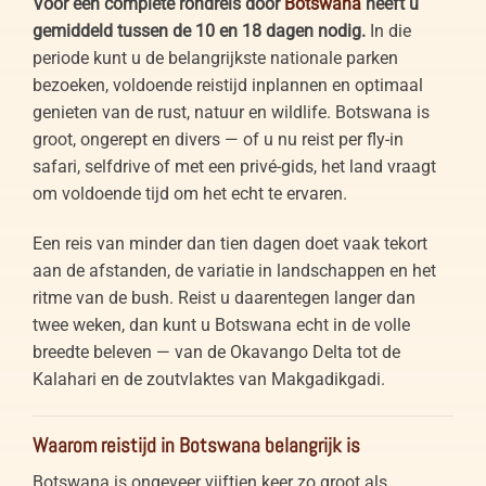
Voor een complete rondreis door
Botswana
heeft u
gemiddeld tussen de 10 en 18 dagen nodig.
In die
periode kunt u de belangrijkste nationale parken
bezoeken, voldoende reistijd inplannen en optimaal
genieten van de rust, natuur en wildlife. Botswana is
groot, ongerept en divers — of u nu reist per fly-in
safari, selfdrive of met een privé-gids, het land vraagt
om voldoende tijd om het echt te ervaren.
Een reis van minder dan tien dagen doet vaak tekort
aan de afstanden, de variatie in landschappen en het
ritme van de bush. Reist u daarentegen langer dan
twee weken, dan kunt u Botswana echt in de volle
breedte beleven — van de Okavango Delta tot de
Kalahari en de zoutvlaktes van Makgadikgadi.
Waarom reistijd in Botswana belangrijk is
Botswana is ongeveer vijftien keer zo groot als