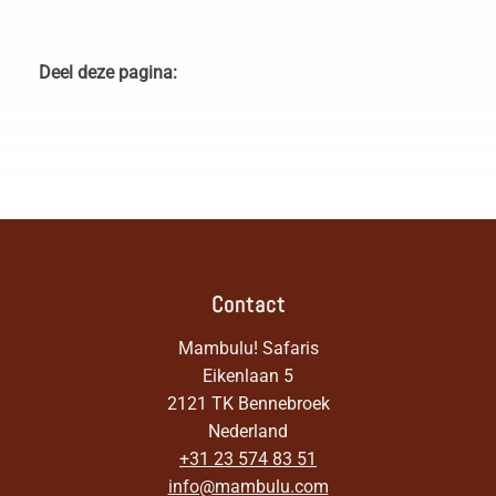
Game drive in Phinda
Accommodatie in Phinda
Private Game Reserve Zuid-
Private Game Reserve Zuid-
Afrika
Afrika
Deel deze pagina:
Contact
Mambulu! Safaris
Eikenlaan 5
2121 TK Bennebroek
Nederland
+31 23 574 83 51
info@mambulu.com