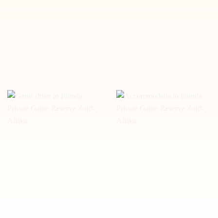
Wandel safari in Phinda
Uitzichtpunt Phinda Private
Private Game Reserve Zuid-
Game Reserve Zuid-Afrika
Afrika