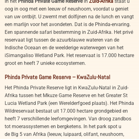
In het
Phinda Private Game Reserve
in
Zuid-Afrika
staat u
oog in oog met een leeuw of neushoorn, voordat u geniet
van uw ontbijt. U zwemt met dolfijnen na de lunch en vangt
een marlijn voor het avondeten. Dat is de Phinda-ervaring.
Een spannende safari bestemming in Zuid-Afrika. Het privé
reservaat ligt tussen de azuurblauwe wateren van de
Indische Oceaan en de weelderige waterwegen van het
iSimangaliso Wetland Park. Het reservaat is 17.000 hectare
groot en heeft 7 unieke ecosystemen.
Phinda Private Game Reserve – KwaZulu-Natal
Het Phinda Private Reserve ligt in KwaZulu-Natal in Zuid-
Afrika tussen het Mkuze Game Reserve en het Greater St
Lucia Wetland Park (een Werelderfgoed plaats). Het Phinda
Wildreservaat bestaat uit 17.000 hectare grondgebied en
heeft 7 verschillende leefomgevingen. Van droog zandbos
tot moerassystemen en bergketens. In het park spot u
de Big 5 van Afrika (leeuw, luipaard, olifant, neushoorn,