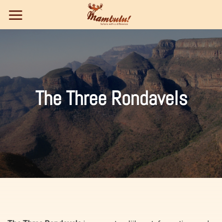
Ga
naar
inhoud
The Three Rondavels