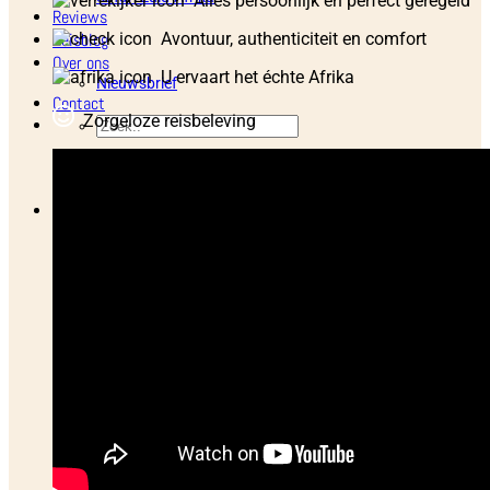
Alles persoonlijk en perfect geregeld
Reviews
Avontuur, authenticiteit en comfort
Reisblog
Over ons
U ervaart het échte Afrika
Nieuwsbrief
Contact
Zorgeloze reisbeleving