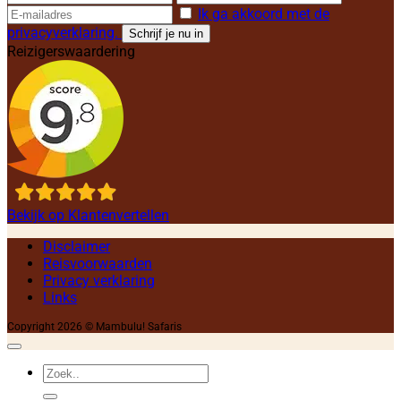
Ik ga akkoord met de
privacyverklaring.
Reizigerswaardering
Bekijk op Klantenvertellen
Disclaimer
Reisvoorwaarden
Privacy verklaring
Links
Copyright 2026 © Mambulu! Safaris