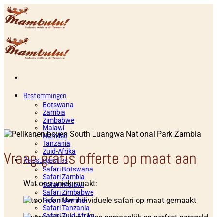
Ga
naar
inhoud
Bestemmingen
Botswana
Zambia
Zimbabwe
Malawi
Namibië
Tanzania
Zuid-Afrika
Vraag gratis offerte op maat aan
Reissuggesties
Safari Botswana
Safari Zambia
Wat ons uniek maakt:
Safari Malawi
Safari Zimbabwe
Uw individuele safari op maat gemaakt
Safari Namibië
Safari Tanzania
Safari Zuid-Afrika