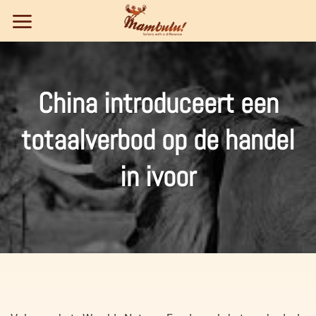
Ga
naar
inhoud
China introduceert een
totaalverbod op de handel
in ivoor