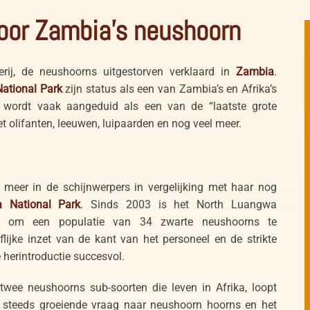
oor Zambia’s neushoorn
erij, de neushoorns uitgestorven verklaard in
Zambia
.
ational Park
zijn status als een van Zambia’s en Afrika’s
 wordt vaak aangeduid als een van de “laatste grote
t olifanten, leeuwen, luipaarden en nog veel meer.
meer in de schijnwerpers in vergelijking met haar nog
 National Park
. Sinds 2003 is het North Luangwa
d om een ​​populatie van 34 zwarte neushoorns te
flijke inzet van de kant van het personeel en de strikte
 herintroductie succesvol.
wee neushoorns sub-soorten die leven in Afrika, loopt
e steeds
groeiende vraag naar neushoorn hoorns en het