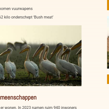
genomen vuurwapens
62 kilo onderschept ‘Bush meat’
ional Park Zambia
emeenschappen
 er wonen. In 2023 namen ruim 940 inwoners