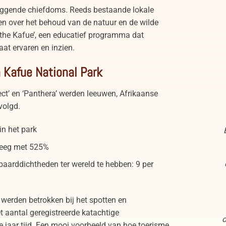
iggende chiefdoms. Reeds bestaande lokale
en over het behoud van de natuur en de wilde
 the Kafue’, een educatief programma dat
at ervaren en inzien.
n Kafue National Park
t’ en ‘Panthera’ werden leeuwen, Afrikaanse
volgd.
n het park
teeg met 525%
ipaarddichtheden ter wereld te hebben: 9 per
werden betrokken bij het spotten en
et aantal geregistreerde katachtige
o
jaar tijd. Een mooi voorbeeld van hoe toerisme