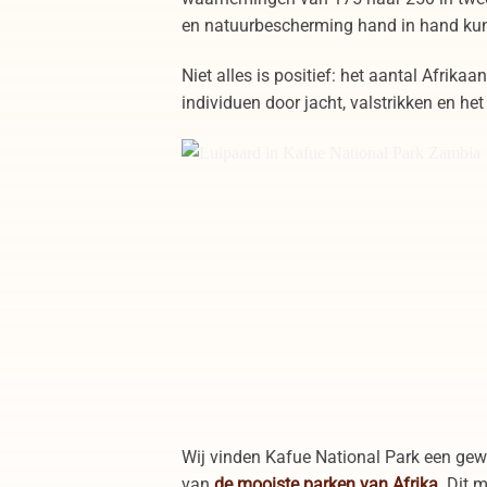
en natuurbescherming hand in hand ku
Niet alles is positief: het aantal Afrik
individuen door jacht, valstrikken en het
Luipaard in Kafue National Park Zambia
Wij vinden Kafue National Park een gewe
van
de mooiste parken van Afrika
.
Dit m