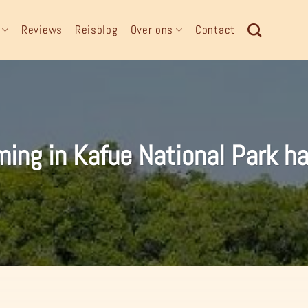
Reviews
Reisblog
Over ons
Contact
ing in Kafue National Park ha