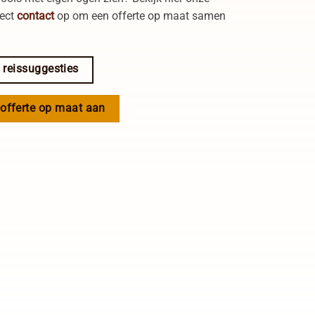
rect
contact
op om een offerte op maat samen
reissuggesties
 offerte op maat aan