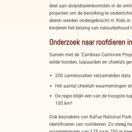
deel aan dorpsbijeenkomsten in de oml
projecten om de bevolking te onderricht
dieren werden ondergebracht in ‘Kids in
kinderen het belang van natuurbehoud la
Onderzoek naar roofdieren i
Samen met de ‘Zambian Carnivore Projec
wilde honden, luipaarden en cheeta’s ge
200 cameravallen verzamelden data i
Het aantal cheetah waarnemingen s
De regio blijkt een van de hoogste lu
100 km²
Ook bezoekers van Kafue National Park 
identificeren van roofdieren. Zo steeg h
waarnemingen van 175 naar 250 in twee 