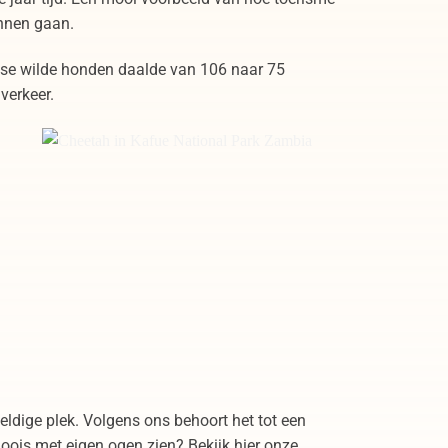
nnen gaan.
aanse wilde honden daalde van 106 naar 75
 verkeer.
Cheetah in Kafue National Park Zambia
ldige plek. Volgens ons behoort het tot een
oois met eigen ogen zien? Bekijk hier onze