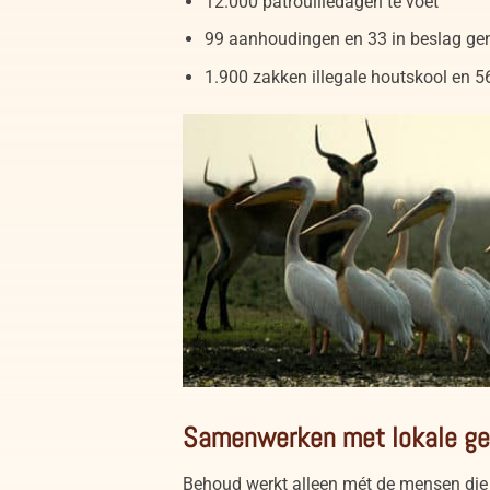
12.000 patrouilledagen te voet
99 aanhoudingen en 33 in beslag 
1.900 zakken illegale houtskool en 5
Kafue lechwe en pelikanen in Lochinvar Nat
Samenwerken met lokale g
Behoud werkt alleen mét de mensen die