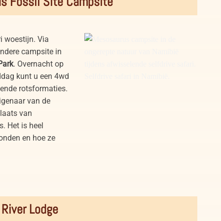
s Fossil Site Campsite
i woestijn. Via
ondere campsite in
Park
. Overnacht op
ddag kunt u een 4wd
kende rotsformaties.
igenaar van de
laats van
. Het is heel
vonden en hoe ze
Mesosaurus campsite in Namibië
 River Lodge