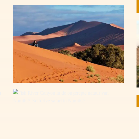
Sossusvlei in Namib Naukluft National Park Namibië