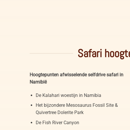
Noord Kaap Zuid-Afrika Quiver trees (kokerbomen)
Safari hoogt
Hoogtepunten afwisselende selfdrive safari in
Namibië
De Kalahari woestijn in Namibia
Het bijzondere Mesosaurus Fossil Site &
Quivertree Dolerite Park
De Fish River Canyon