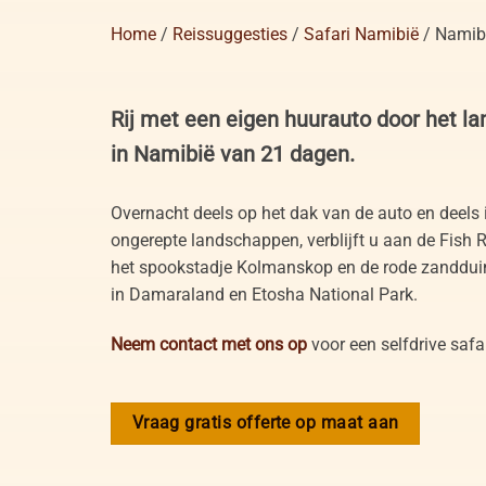
Home
/
Reissuggesties
/
Safari Namibië
/
Namibi
Rij met een eigen huurauto door het lan
in Namibië van 21 dagen.
Overnacht deels op het dak van de auto en deel
ongerepte landschappen, verblijft u aan de Fish R
het spookstadje Kolmanskop en de rode zandduin
in Damaraland en Etosha National Park.
Neem contact met ons op
voor een selfdrive safa
Vraag gratis offerte op maat aan