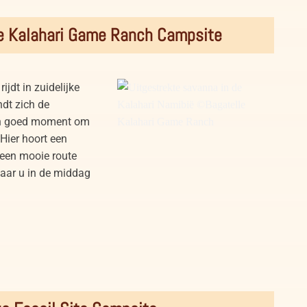
Windhoek Namibia Exterior with
pool and terrace
le Kalahari Game Ranch Campsite
jdt in zuidelijke
ndt zich de
een goed moment om
Hier hoort een
 een mooie route
aar u in de middag
Uitgestrekte savanna in de
Kalahari Namibië ©Bagatelle
Kalahari Game Ranch