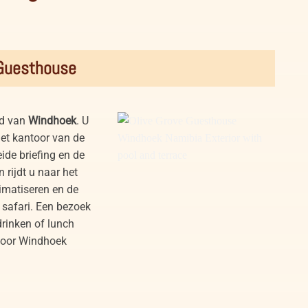
 Guesthouse
ld van
Windhoek
. U
et kantoor van de
ide briefing en de
 rijdt u naar het
imatiseren en de
 safari. Een bezoek
drinken of lunch
 door Windhoek
Olive Grove Guesthouse