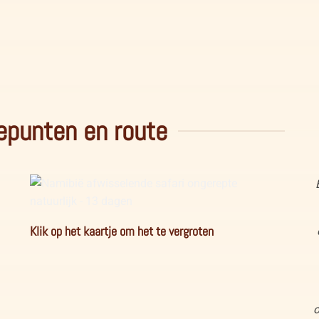
Nature drive bij Fish River Canyon in Namibië
epunten en route
Namibië afwisselende safari ongerepte natuurlijk - 13
Klik op het kaartje om het te vergroten
dagen
o