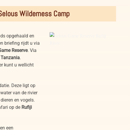
 Selous Wilderness Camp
gids opgehaald en
briefing rijdt u via
Game Reserve
. Via
n
Tanzania
.
r kunt u wellicht
tie. Deze ligt op
 water van de rivier
dieren en vogels.
fari op de
Rufiji
Selous Game Reserve Rufiji River
en een