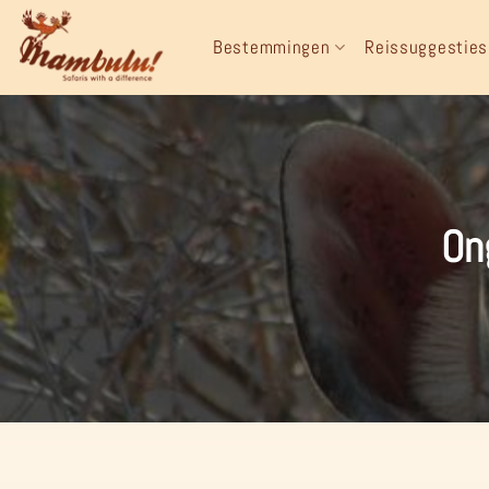
Ga
naar
Bestemmingen
Reissuggesties
inhoud
On