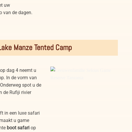
et uw
po van de dagen.
 Lake Manze Tented Camp
t op dag 4 neemt u
p. In de vorm van
 Onderweg spot u de
de Rufiji rivier
ft in een luxe safari
g maakt u game
ante
boot safari
op