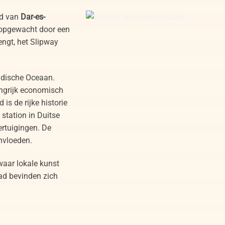
ld van
Dar-es-
 opgewacht door een
ngt, het Slipway
ndische Oceaan.
angrijk economisch
 is de rijke historie
n station in Duitse
vertuigingen. De
nvloeden.
Peacock hotel Dar-es-Salaam
 waar lokale kunst
ad bevinden zich