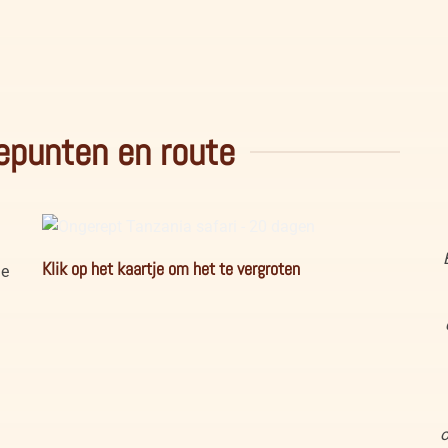
a
Afrikaanse wilde honden in Ruaha National Park
Tanzania
epunten en route
Ongerept Tanzania safari - 20 dagen
Klik op het kaartje om het te vergroten
me
o