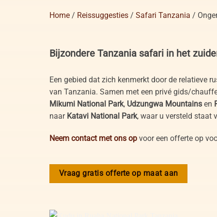
Home
/
Reissuggesties
/
Safari Tanzania
/
Onger
Bijzondere Tanzania safari in het zuide
Een gebied dat zich kenmerkt door de relatieve rus
van Tanzania. Samen met een privé gids/chauffe
Mikumi National Park
,
Udzungwa Mountains
en
naar
Katavi National Park
, waar u versteld staat
Neem contact met ons op
voor een offerte op voo
Vraag gratis offerte op maat aan