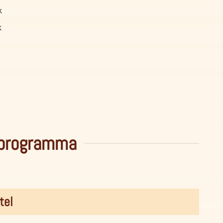
k
k
 programma
tel