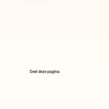
Oudtshoorn, Struisvogels, Zuid-
Afrika
Deel deze pagina: