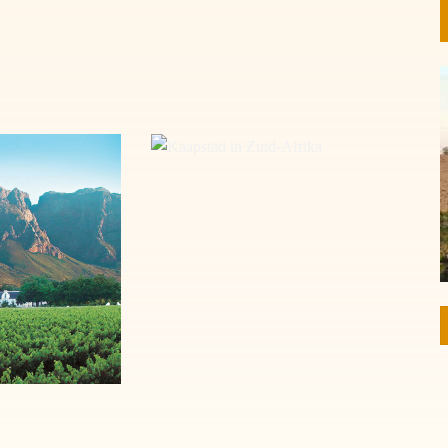
ne Estate Zuid-
Kaapstad in Zuid-Afrika