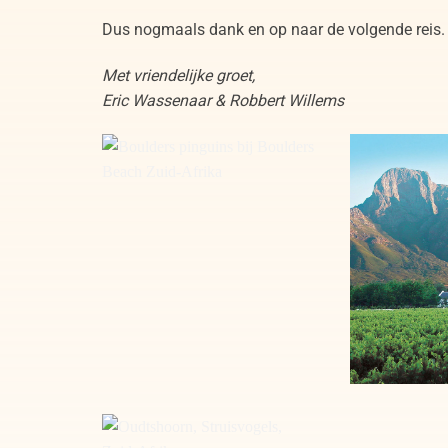
Dus nogmaals dank en op naar de volgende reis.
Met vriendelijke groet,
Eric Wassenaar & Robbert Willems
Boulders pinguins bij Boulders
Boschendal Wi
Beach Zuid-Afrika
Afrika