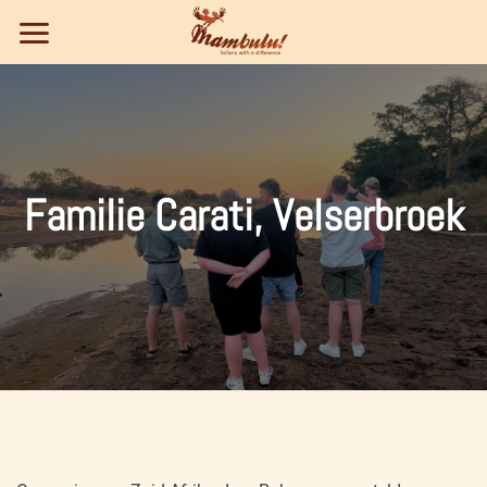
Ga
naar
inhoud
Familie Carati, Velserbroek