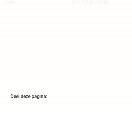
Familie Carati in Zuid-Afrika
Sundowner tijdens game
drive in Zuid-Afrika
Deel deze pagina: