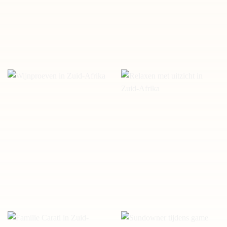
Guided Bike ride door
Kaap de Goede Hoop Zuid-
Townships Kaapstad Zuid-
Afrika
Afrika
Wijnproeven in Zuid-Afrika
Relaxen met uitzicht in Zuid-
Afrika