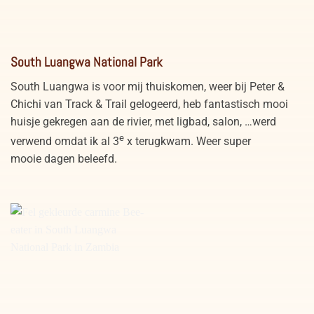
Prachtige leeuw in profiel
Leeuw met kill op Busanga
South Luangwa National Park
Busanga Plains Zambia
Plains Zambia
South Luangwa is voor mij thuiskomen, weer bij Peter &
Chichi van Track & Trail gelogeerd, heb fantastisch mooi
huisje gekregen aan de rivier, met ligbad, salon, …werd
e
verwend omdat ik al 3
x terugkwam. Weer super
mooie dagen beleefd.