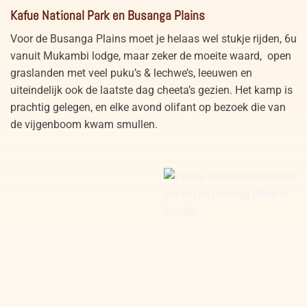
Kafue National Park en Busanga Plains
National Park Zambia
Plains Zambia
Voor de Busanga Plains moet je helaas wel stukje rijden, 6u
vanuit Mukambi lodge, maar zeker de moeite waard, open
graslanden met veel puku’s & lechwe’s, leeuwen en
uiteindelijk ook de laatste dag cheeta’s gezien. Het kamp is
prachtig gelegen, en elke avond olifant op bezoek die van
de vijgenboom kwam smullen.