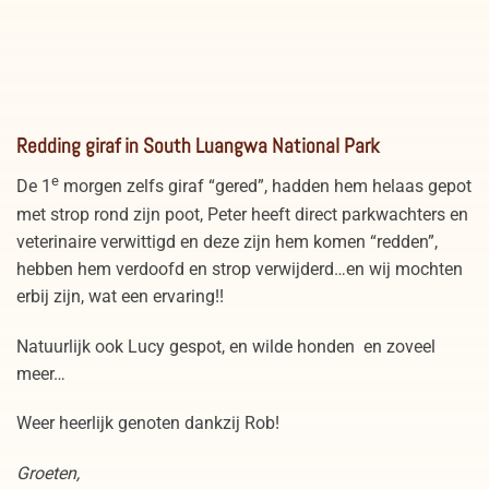
Carmine Bee-eater in South
Luipaard in South Luangwa
Redding giraf in South Luangwa National Park
Luangwa National Park
National Park Zambia
Zambia
e
De 1
morgen zelfs giraf “gered”, hadden hem helaas gepot
met strop rond zijn poot, Peter heeft direct parkwachters en
veterinaire verwittigd en deze zijn hem komen “redden”,
hebben hem verdoofd en strop verwijderd…en wij mochten
erbij zijn, wat een ervaring!!
Natuurlijk ook Lucy gespot, en wilde honden en zoveel
meer…
Weer heerlijk genoten dankzij Rob!
Groeten,