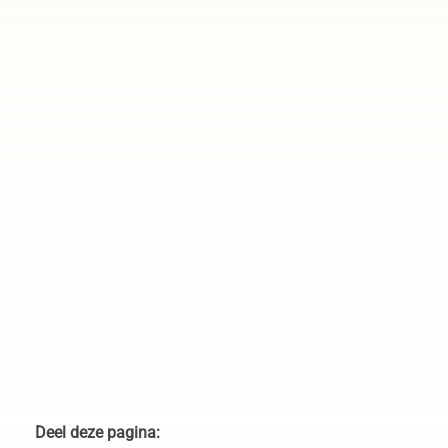
Reddingsactie giraf in South Luangwa National Park Zambia
Deel deze pagina: