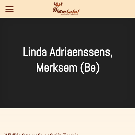
Ga
naar
inhoud
Linda Adriaenssens,
Merksem (Be)