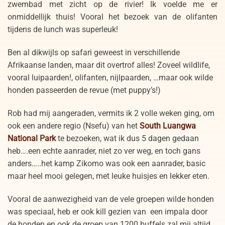
zwembad met zicht op de rivier! Ik voelde me er
onmiddellijk thuis!
Vooral het bezoek van de olifanten
tijdens de lunch was superleuk!
Ben al dikwijls op safari geweest in verschillende
Afrikaanse landen, maar dit overtrof alles! Zoveel wildlife,
vooral luipaarden!, olifanten, nijlpaarden, …maar ook wilde
honden passeerden de revue (met puppy’s!)
Rob had mij aangeraden, vermits ik 2 volle weken ging, om
ook een andere regio (Nsefu) van het
South Luangwa
National Park
te bezoeken, wat ik dus 5 dagen gedaan
heb….een echte aanrader, niet zo ver weg, en toch gans
anders…..het kamp Zikomo was ook een aanrader, basic
maar heel mooi gelegen, met leuke huisjes en lekker eten.
Vooral de aanwezigheid van de vele groepen wilde honden
was speciaal, heb er ook kill gezien van een impala door
de honden en ook de groep van 1200 buffels zal mij altijd