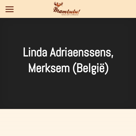
Ga
naar
inhoud
Linda Adriaenssens,
Merksem (België)