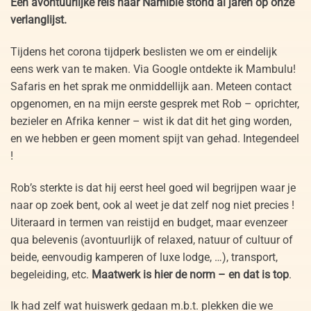
Een avontuurlijke reis naar Namibië stond al jaren op onze
verlanglijst.
Tijdens het corona tijdperk beslisten we om er eindelijk
eens werk van te maken. Via Google ontdekte ik Mambulu!
Safaris en het sprak me onmiddellijk aan. Meteen contact
opgenomen, en na mijn eerste gesprek met Rob – oprichter,
bezieler en Afrika kenner – wist ik dat dit het ging worden,
en we hebben er geen moment spijt van gehad. Integendeel
!
Rob’s sterkte is dat hij eerst heel goed wil begrijpen waar je
naar op zoek bent, ook al weet je dat zelf nog niet precies !
Uiteraard in termen van reistijd en budget, maar evenzeer
qua belevenis (avontuurlijk of relaxed, natuur of cultuur of
beide, eenvoudig kamperen of luxe lodge, …), transport,
begeleiding, etc.
Maatwerk is hier de norm – en dat is top
.
Ik had zelf wat huiswerk gedaan m.b.t. plekken die we