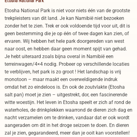
Etosha National Park
Etosha National Park is niet voor niets één van de grootste
trekpleisters van dit land. Je kan Namibië niet bezoeken
zonder het te zien. Trek er ook voldoende tijd voor uit, dit is
geen bestemming die je op één of twee dagen kan zien, of
ervaren. Wij hebben het hele park doorgereden van west
naar oost, en hebben daar geen moment spijt van gehad.
Je hebt uiteraard zoals bijna overal in Namibië een
terreinwagen/4×4 nodig. Probeer op verschillende locaties
te verblijven, het park is zo groot ! Het landschap is vrij
monotoon – maar maakt een overweldigende indruk
omdat het zo eindeloos is. En ook de zoutvlakte (Etosha
salt pan) moet je zien – uitgestrekt, dor, een fascinerende
witte woestijn. Het leven in Etosha speelt er zich af rond de
waterholes, de drinkplekken waarrond de dieren zich dag en
nacht verzamelen om te drinken, vandaar dat er ook wordt
aangeraden om dit in het droge seizoen te doen. En dieren
zal je zien, gegarandeerd, meer dan je ooit kan voorstellen!