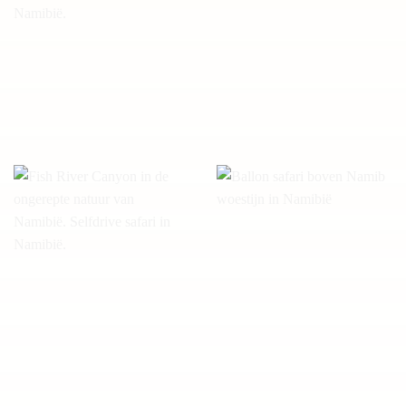
Mesosaurus campsite in
Oryx in Namibië
Namibië
Nature drive bij Fish River
Ballon safari boven Namib