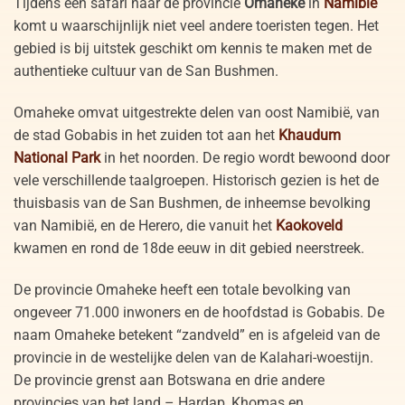
Tijdens een safari naar de provincie
Omaheke
in
Namibië
komt u waarschijnlijk niet veel andere toeristen tegen. Het
gebied is bij uitstek geschikt om kennis te maken met de
authentieke cultuur van de San Bushmen.
Omaheke omvat uitgestrekte delen van oost Namibië, van
de stad Gobabis in het zuiden tot aan het
Khaudum
National Park
in het noorden. De regio wordt bewoond door
vele verschillende taalgroepen. Historisch gezien is het de
thuisbasis van de San Bushmen, de inheemse bevolking
van Namibië, en de Herero, die vanuit het
Kaokoveld
kwamen en rond de 18de eeuw in dit gebied neerstreek.
De provincie Omaheke heeft een totale bevolking van
ongeveer 71.000 inwoners en de hoofdstad is Gobabis. De
naam Omaheke betekent “zandveld” en is afgeleid van de
provincie in de westelijke delen van de Kalahari-woestijn.
De provincie grenst aan Botswana en drie andere
provincies van het land – Hardap, Khomas en