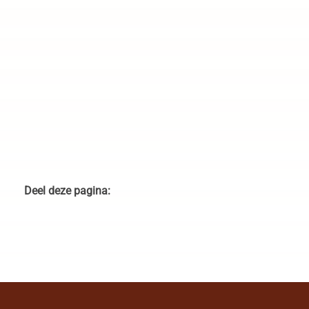
Greystoke Mahale aan Lake Tanganyika
Deel deze pagina: