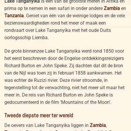
Lake Tanganyika
is één van de grootste meren in Afrika en
prima op te nemen in een safari in onder andere
Zambia
en
Tanzania
. Geniet van één van de weinige lodges en de vele
bezienswaardigheden rond het meer of maak een
rondvaart over Lake Tanganyika met het oude Duits
oorlogsschip Liemba.
De grote binnenzee Lake Tanganyika werd rond 1850 voor
het eerst beschreven door de Engelse ontdekkingsreizigers
Richard Burton en John Speke. Zij dachten dat dit de bron
van de Nijl was toen zij in februari 1858 aankwamen. Het
was echter de Ruzizi rivier. Deze rivier stroomde, in
tegenstelling tot de verwachting, niet het meer uit maar het
meer in. De reis van Richard Burton en John Speke is
gedocumenteerd in de film ‘Mountains of the Moon’.
Tweede diepste meer ter wereld
De oevers van Lake Tanganyika liggen in
Zambia
,