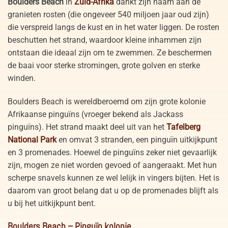
Boulders Beach
in
Zuid-Afrika
dankt zijn naam aan de
granieten rosten (die ongeveer 540 miljoen jaar oud zijn)
die verspreid langs de kust en in het water liggen. De rosten
beschutten het strand, waardoor kleine inhammen zijn
ontstaan die ideaal zijn om te zwemmen. Ze beschermen
de baai voor sterke stromingen, grote golven en sterke
winden.
Boulders Beach is wereldberoemd om zijn grote kolonie
Afrikaanse pinguïns (vroeger bekend als Jackass
pinguïns). Het strand maakt deel uit van het
Tafelberg
National Park
en omvat 3 stranden, een pinguïn uitkijkpunt
en 3 promenades. Hoewel de pinguïns zeker niet gevaarlijk
zijn, mogen ze niet worden gevoed of aangeraakt. Met hun
scherpe snavels kunnen ze wel lelijk in vingers bijten. Het is
daarom van groot belang dat u op de promenades blijft als
u bij het uitkijkpunt bent.
Boulders Beach – Pinguïn kolonie