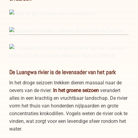
Wandelsafari in South Luangwa National Park
Luipaard in South Luangwa National Park Zambia
Nijlpaarden aan de Luangwa rivier in South Luangwa
De Luangwa rivier is de levensader van het park
National Park Zambia
In het droge seizoen trekken dieren massaal naar de
oevers van de rivier.
In het groene seizoen
verandert
alles in een krachtig en vruchtbaar landschap. De rivier
vorm het thuis van honderden nijlpaarden en grote
concentraties krokodillen. Vogels weten de rivier ook te
vinden, wat zorgt voor een levendige sfeer rondom het
water.