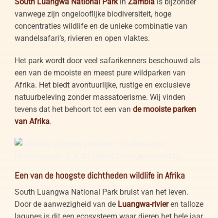
South Luangwa National Park
in
Zambia
is bijzonder
vanwege zijn ongelooflijke biodiversiteit, hoge
concentraties wildlife en de unieke combinatie van
wandelsafari’s, rivieren en open vlaktes.
Het park wordt door veel safarikenners beschouwd als
een van de mooiste en meest pure wildparken van
Afrika. Het biedt avontuurlijke, rustige en exclusieve
natuurbeleving zonder massatoerisme. Wij vinden
tevens dat het behoort tot een van
de mooiste parken
van Afrika
.
Game drive in South Luangwa National Park
Een van de hoogste dichtheden wildlife in Afrika
South Luangwa National Park bruist van het leven.
Door de aanwezigheid van de
Luangwa-rivier
en talloze
lagunes is dit een ecosysteem waar dieren het hele jaar