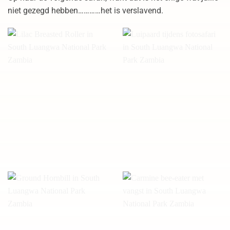
niet gezegd hebben…………het is verslavend.
Lilac Breasted Roller in
Luipaard tijdens fotosafari
South Luangwa National
in South Luangwa National
Park Zambia
Park Zambia