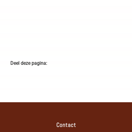
Ground Hornbill in South
Carmine bee-eater met
Luangwa National Park
vangst in South Luangwa
Zambia
National Park Zambia
Deel deze pagina:
Contact