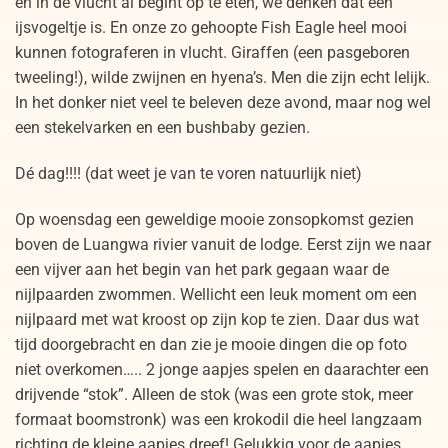
en in de vlucht al begint op te eten, we denken dat een
ijsvogeltje is. En onze zo gehoopte Fish Eagle heel mooi
kunnen fotograferen in vlucht. Giraffen (een pasgeboren
tweeling!), wilde zwijnen en hyena’s. Men die zijn echt lelijk.
In het donker niet veel te beleven deze avond, maar nog wel
een stekelvarken en een bushbaby gezien.
Dé dag!!!! (dat weet je van te voren natuurlijk niet)
Op woensdag een geweldige mooie zonsopkomst gezien
boven de Luangwa rivier vanuit de lodge. Eerst zijn we naar
een vijver aan het begin van het park gegaan waar de
nijlpaarden zwommen. Wellicht een leuk moment om een
nijlpaard met wat kroost op zijn kop te zien. Daar dus wat
tijd doorgebracht en dan zie je mooie dingen die op foto
niet overkomen….. 2 jonge aapjes spelen en daarachter een
drijvende “stok”. Alleen de stok (was een grote stok, meer
formaat boomstronk) was een krokodil die heel langzaam
richting de kleine aapjes dreef! Gelukkig voor de aapjes