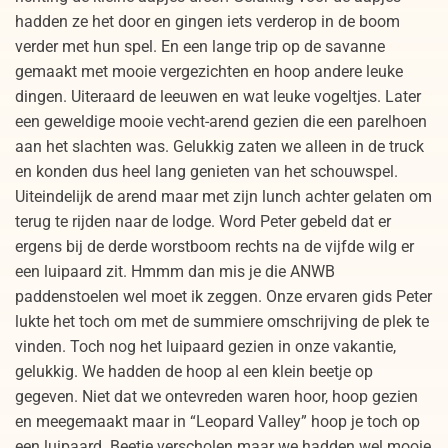
hadden ze het door en gingen iets verderop in de boom
verder met hun spel. En een lange trip op de savanne
gemaakt met mooie vergezichten en hoop andere leuke
dingen. Uiteraard de leeuwen en wat leuke vogeltjes. Later
een geweldige mooie vecht-arend gezien die een parelhoen
aan het slachten was. Gelukkig zaten we alleen in de truck
en konden dus heel lang genieten van het schouwspel.
Uiteindelijk de arend maar met zijn lunch achter gelaten om
terug te rijden naar de lodge. Word Peter gebeld dat er
ergens bij de derde worstboom rechts na de vijfde wilg er
een luipaard zit. Hmmm dan mis je die ANWB
paddenstoelen wel moet ik zeggen. Onze ervaren gids Peter
lukte het toch om met de summiere omschrijving de plek te
vinden. Toch nog het luipaard gezien in onze vakantie,
gelukkig. We hadden de hoop al een klein beetje op
gegeven. Niet dat we ontevreden waren hoor, hoop gezien
en meegemaakt maar in “Leopard Valley” hoop je toch op
een luipaard. Beetje verscholen maar we hadden wel mooie