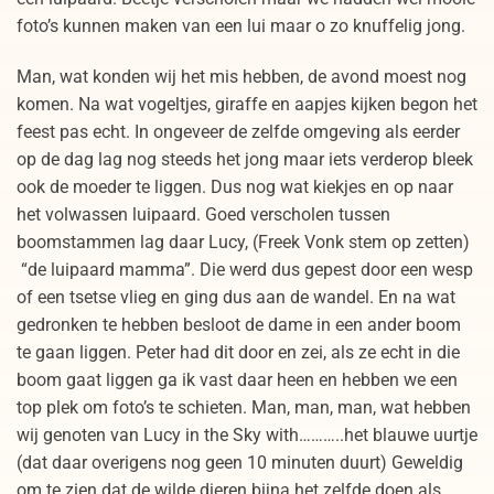
foto’s kunnen maken van een lui maar o zo knuffelig jong.
Man, wat konden wij het mis hebben, de avond moest nog
komen. Na wat vogeltjes, giraffe en aapjes kijken begon het
feest pas echt. In ongeveer de zelfde omgeving als eerder
op de dag lag nog steeds het jong maar iets verderop bleek
ook de moeder te liggen. Dus nog wat kiekjes en op naar
het volwassen luipaard. Goed verscholen tussen
boomstammen lag daar Lucy, (Freek Vonk stem op zetten)
“de luipaard mamma”. Die werd dus gepest door een wesp
of een tsetse vlieg en ging dus aan de wandel. En na wat
gedronken te hebben besloot de dame in een ander boom
te gaan liggen. Peter had dit door en zei, als ze echt in die
boom gaat liggen ga ik vast daar heen en hebben we een
top plek om foto’s te schieten. Man, man, man, wat hebben
wij genoten van Lucy in the Sky with………..het blauwe uurtje
(dat daar overigens nog geen 10 minuten duurt) Geweldig
om te zien dat de wilde dieren bijna het zelfde doen als