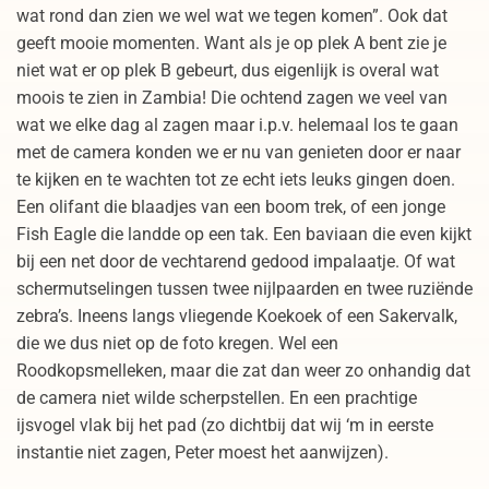
wat rond dan zien we wel wat we tegen komen”. Ook dat
geeft mooie momenten. Want als je op plek A bent zie je
niet wat er op plek B gebeurt, dus eigenlijk is overal wat
moois te zien in Zambia! Die ochtend zagen we veel van
wat we elke dag al zagen maar i.p.v. helemaal los te gaan
met de camera konden we er nu van genieten door er naar
te kijken en te wachten tot ze echt iets leuks gingen doen.
Een olifant die blaadjes van een boom trek, of een jonge
Fish Eagle die landde op een tak. Een baviaan die even kijkt
bij een net door de vechtarend gedood impalaatje. Of wat
schermutselingen tussen twee nijlpaarden en twee ruziënde
zebra’s. Ineens langs vliegende Koekoek of een Sakervalk,
die we dus niet op de foto kregen. Wel een
Roodkopsmelleken, maar die zat dan weer zo onhandig dat
de camera niet wilde scherpstellen. En een prachtige
ijsvogel vlak bij het pad (zo dichtbij dat wij ‘m in eerste
instantie niet zagen, Peter moest het aanwijzen).