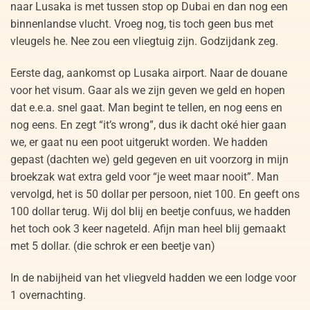
naar Lusaka is met tussen stop op Dubai en dan nog een
binnenlandse vlucht. Vroeg nog, tis toch geen bus met
vleugels he. Nee zou een vliegtuig zijn. Godzijdank zeg.
Eerste dag, aankomst op Lusaka airport. Naar de douane
voor het visum. Gaar als we zijn geven we geld en hopen
dat e.e.a. snel gaat. Man begint te tellen, en nog eens en
nog eens. En zegt “it’s wrong”, dus ik dacht oké hier gaan
we, er gaat nu een poot uitgerukt worden. We hadden
gepast (dachten we) geld gegeven en uit voorzorg in mijn
broekzak wat extra geld voor “je weet maar nooit”. Man
vervolgd, het is 50 dollar per persoon, niet 100. En geeft ons
100 dollar terug. Wij dol blij en beetje confuus, we hadden
het toch ook 3 keer nageteld. Afijn man heel blij gemaakt
met 5 dollar. (die schrok er een beetje van)
In de nabijheid van het vliegveld hadden we een lodge voor
1 overnachting.