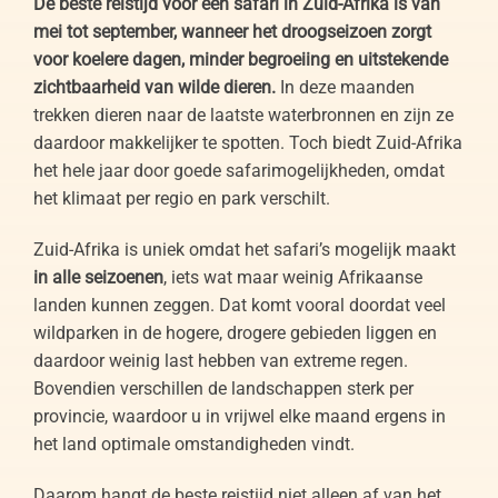
De beste reistijd voor een safari in Zuid-Afrika is van
mei tot september, wanneer het droogseizoen zorgt
voor koelere dagen, minder begroeiing en uitstekende
zichtbaarheid van wilde dieren.
In deze maanden
trekken dieren naar de laatste waterbronnen en zijn ze
daardoor makkelijker te spotten. Toch biedt Zuid-Afrika
het hele jaar door goede safarimogelijkheden, omdat
het klimaat per regio en park verschilt.
Zuid-Afrika is uniek omdat het safari’s mogelijk maakt
in alle seizoenen
, iets wat maar weinig Afrikaanse
landen kunnen zeggen. Dat komt vooral doordat veel
wildparken in de hogere, drogere gebieden liggen en
daardoor weinig last hebben van extreme regen.
Bovendien verschillen de landschappen sterk per
provincie, waardoor u in vrijwel elke maand ergens in
het land optimale omstandigheden vindt.
Daarom hangt de beste reistijd niet alleen af van het