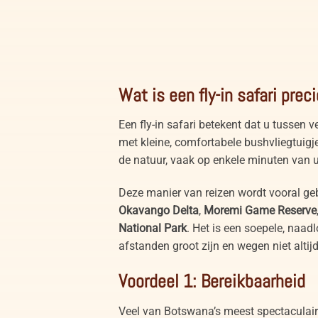
Olifant in de Okavango Delta Botswana
Wat is een fly-in safari prec
Een fly-in safari betekent dat u tussen v
met kleine, comfortabele bushvliegtuigje
de natuur, vaak op enkele minuten van uw
Deze manier van reizen wordt vooral geb
Okavango Delta
,
Moremi Game Reserve
National Park
. Het is een soepele, naad
afstanden groot zijn en wegen niet altijd
Voordeel 1: Bereikbaarheid
Veel van Botswana’s meest spectaculaire