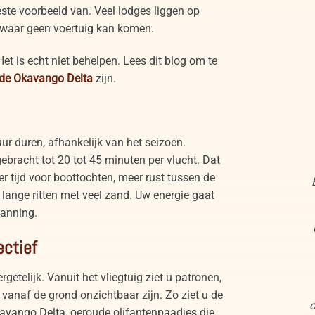
ste voorbeeld van. Veel lodges liggen op
 waar geen voertuig kan komen.
Het is echt niet behelpen. Lees dit blog om te
 de Okavango Delta
zijn.
uur duren, afhankelijk van het seizoen.
ggebracht tot 20 tot 45 minuten per vlucht. Dat
r tijd voor boottochten, meer rust tussen de
 lange ritten met veel zand. Uw energie gaat
panning.
ectief
etelijk. Vanuit het vliegtuig ziet u patronen,
anaf de grond onzichtbaar zijn. Zo ziet u de
o
vango Delta, oeroude olifantenpaadjes die