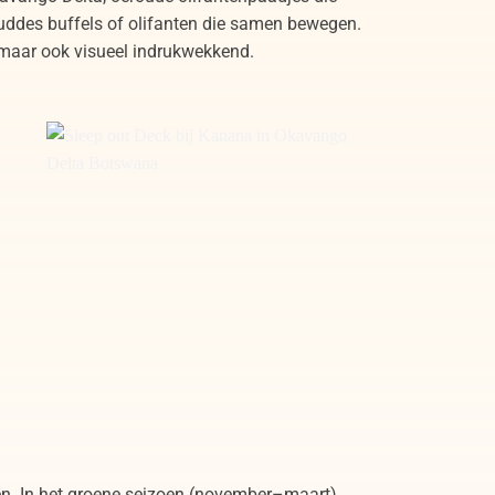
kuddes buffels of olifanten die samen bewegen.
h, maar ook visueel indrukwekkend.
Sleep out Deck bij Kanana in Okavango
Delta Botswana
. In het groene seizoen (november–maart)