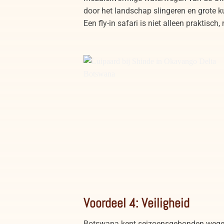
door het landschap slingeren en grote 
Een fly-in safari is niet alleen praktisc
Luipaard bij Shinde in Okavango Delta
Botswana
Voordeel 4: Veiligheid
Botswana kent seizoensgebonden wegen