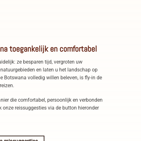
Zebra's in Central Kalahari Game Reserve
Botswana
na toegankelijk en comfortabel
uidelijk: ze besparen tijd, vergroten uw
e natuurgebieden en laten u het landschap op
e Botswana volledig willen beleven, is fly-in de
reizen.
nier die comfortabel, persoonlijk en verbonden
k onze reissuggesties via de button hieronder
.