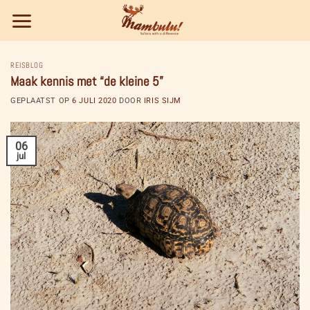
Ga
naar
inhoud
REISBLOG
Maak kennis met “de kleine 5”
GEPLAATST OP
6 JULI 2020
DOOR
IRIS SIJM
06
jul