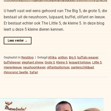
U heeft vast wel eens gehoord van The Big 5, de grote 5, die
bestaat uit de neushoorn, luipaard, buffel, olifant en leeuw.
Er bestaat echter ook The Little 5, de kleine 5. In deze blog
leert u deze 5 kleine dieren kennen.
Lees verder
→
Geplaatst in
Reisblog
|
Getagd
Afrika
,
antlion
,
Big 5
,
buffalo weaver
,
buffelwever
,
elephant shrew
,
Grote 5
,
Kleine 5
,
leopard tortoise
,
Little 5
,
mierenleeuw
,
neushoornkever
,
olifantspitsmuis
,
panterschildpad
,
rhinoceroc beetle
,
Safari