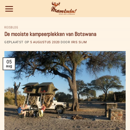
Ga
naar
inhoud
REISBLOG
De mooiste kampeerplekken van Botswana
GEPLAATST OP
5 AUGUSTUS 2020
DOOR
IRIS SIJM
05
aug