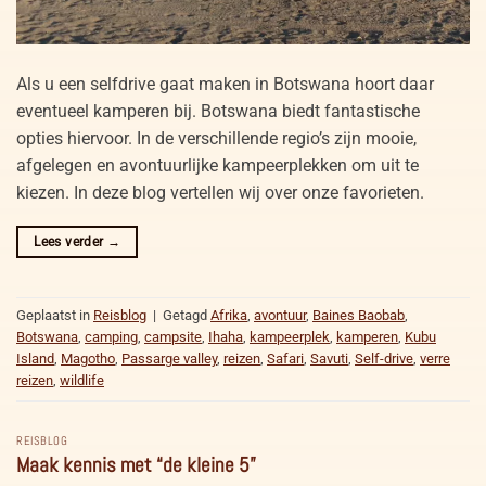
Als u een selfdrive gaat maken in Botswana hoort daar
eventueel kamperen bij. Botswana biedt fantastische
opties hiervoor. In de verschillende regio’s zijn mooie,
afgelegen en avontuurlijke kampeerplekken om uit te
kiezen. In deze blog vertellen wij over onze favorieten.
Lees verder
→
Geplaatst in
Reisblog
|
Getagd
Afrika
,
avontuur
,
Baines Baobab
,
Botswana
,
camping
,
campsite
,
Ihaha
,
kampeerplek
,
kamperen
,
Kubu
Island
,
Magotho
,
Passarge valley
,
reizen
,
Safari
,
Savuti
,
Self-drive
,
verre
reizen
,
wildlife
REISBLOG
Maak kennis met “de kleine 5”