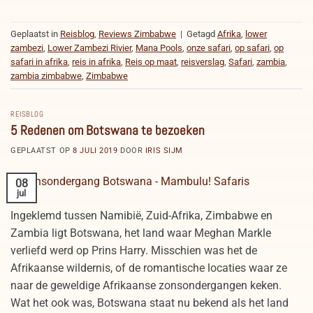
Geplaatst in
Reisblog
,
Reviews Zimbabwe
|
Getagd
Afrika
,
lower
zambezi
,
Lower Zambezi Rivier
,
Mana Pools
,
onze safari
,
op safari
,
op
safari in afrika
,
reis in afrika
,
Reis op maat
,
reisverslag
,
Safari
,
zambia
,
zambia zimbabwe
,
Zimbabwe
REISBLOG
5 Redenen om Botswana te bezoeken
GEPLAATST OP
8 JULI 2019
DOOR
IRIS SIJM
08
jul
Ingeklemd tussen Namibië, Zuid-Afrika, Zimbabwe en
Zambia ligt Botswana, het land waar Meghan Markle
verliefd werd op Prins Harry. Misschien was het de
Afrikaanse wildernis, of de romantische locaties waar ze
naar de geweldige Afrikaanse zonsondergangen keken.
Wat het ook was, Botswana staat nu bekend als het land