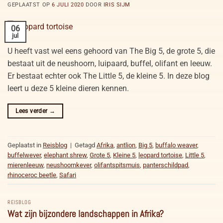
GEPLAATST OP
6 JULI 2020
DOOR
IRIS SIJM
06
jul
U heeft vast wel eens gehoord van The Big 5, de grote 5, die
bestaat uit de neushoorn, luipaard, buffel, olifant en leeuw.
Er bestaat echter ook The Little 5, de kleine 5. In deze blog
leert u deze 5 kleine dieren kennen.
Lees verder
→
Geplaatst in
Reisblog
|
Getagd
Afrika
,
antlion
,
Big 5
,
buffalo weaver
,
buffelwever
,
elephant shrew
,
Grote 5
,
Kleine 5
,
leopard tortoise
,
Little 5
,
mierenleeuw
,
neushoornkever
,
olifantspitsmuis
,
panterschildpad
,
rhinoceroc beetle
,
Safari
REISBLOG
Wat zijn bijzondere landschappen in Afrika?