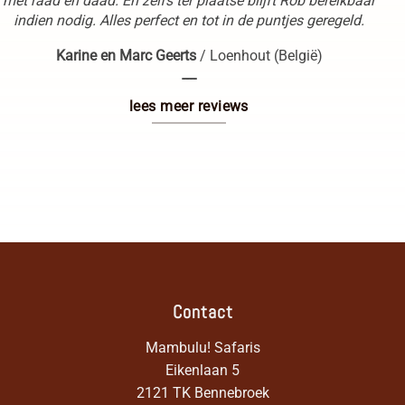
met raad en daad. En zelfs ter plaatse blijft Rob bereikbaar
indien nodig. Alles perfect en tot in de puntjes geregeld.
Karine en Marc Geerts
/
Loenhout (België)
----
lees meer reviews
Contact
Mambulu! Safaris
Eikenlaan 5
2121 TK Bennebroek