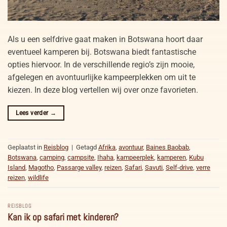
Als u een selfdrive gaat maken in Botswana hoort daar
eventueel kamperen bij. Botswana biedt fantastische
opties hiervoor. In de verschillende regio’s zijn mooie,
afgelegen en avontuurlijke kampeerplekken om uit te
kiezen. In deze blog vertellen wij over onze favorieten.
Lees verder
→
Geplaatst in
Reisblog
|
Getagd
Afrika
,
avontuur
,
Baines Baobab
,
Botswana
,
camping
,
campsite
,
Ihaha
,
kampeerplek
,
kamperen
,
Kubu
Island
,
Magotho
,
Passarge valley
,
reizen
,
Safari
,
Savuti
,
Self-drive
,
verre
reizen
,
wildlife
REISBLOG
Kan ik op safari met kinderen?