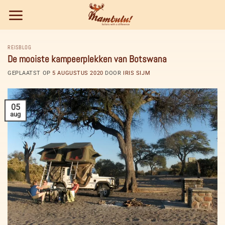
Ga
naar
inhoud
REISBLOG
De mooiste kampeerplekken van Botswana
GEPLAATST OP
5 AUGUSTUS 2020
DOOR
IRIS SIJM
05
aug