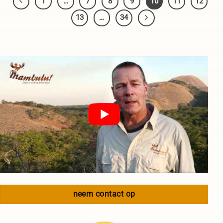
1
…
7
8
9
10
11
12
13
…
34
neem contact op