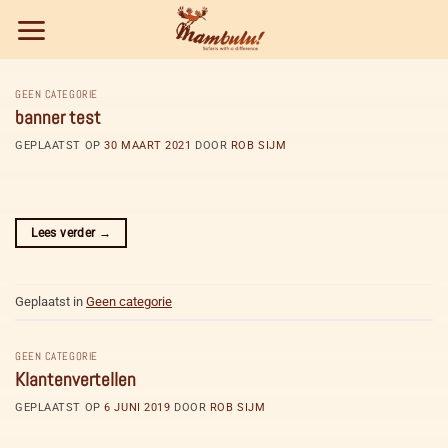
Ga
naar
inhoud
GEEN CATEGORIE
banner test
GEPLAATST OP
30 MAART 2021
DOOR
ROB SIJM
Lees verder
→
Geplaatst in
Geen categorie
GEEN CATEGORIE
Klantenvertellen
GEPLAATST OP
6 JUNI 2019
DOOR
ROB SIJM