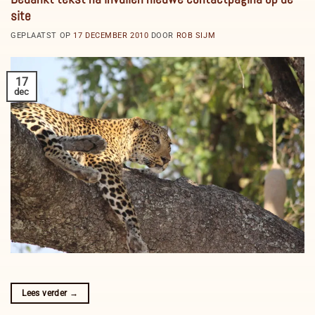
site
GEPLAATST OP
17 DECEMBER 2010
DOOR
ROB SIJM
17
dec
Lees verder
→