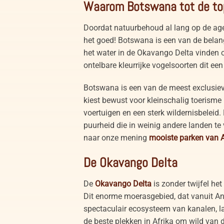
Waarom Botswana tot de top
Doordat natuurbehoud al lang op de age
het goed! Botswana is een van de belang
het water in de Okavango Delta vinden oo
ontelbare kleurrijke vogelsoorten dit ee
Botswana is een van de meest exclusiev
kiest bewust voor kleinschalig toerism
voertuigen en een sterk wildernisbeleid.
puurheid die in weinig andere landen te 
naar onze mening
mooiste parken van 
De Okavango Delta
De
Okavango Delta
is zonder twijfel he
Dit enorme moerasgebied, dat vanuit A
spectaculair ecosysteem van kanalen, la
de beste plekken in Afrika om wild van di