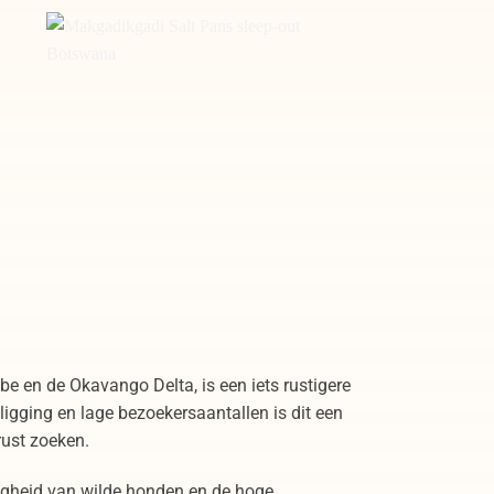
Makgadikgadi Salt Pans sleep-out
Botswana
be en de Okavango Delta, is een iets rustigere
igging en lage bezoekersaantallen is dit een
rust zoeken.
gheid van wilde honden en de hoge