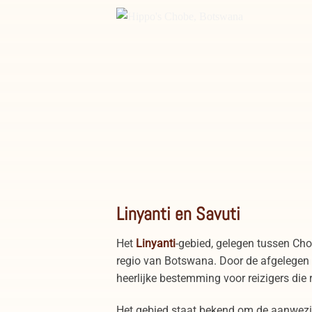
Hippo's Chobe, Botswana
Linyanti en Savuti
Het
Linyanti
-gebied, gelegen tussen Cho
regio van Botswana. Door de afgelegen l
heerlijke bestemming voor reizigers die 
Het gebied staat bekend om de aanwezi