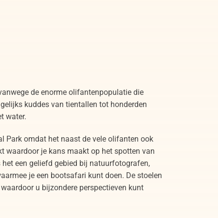
Uitzicht vanuit Shinde op Okavango Delta
Botswana
anwege de enorme olifantenpopulatie die
dagelijks kuddes van tientallen tot honderden
t water.
al Park omdat het naast de vele olifanten ook
rekt waardoor je kans maakt op het spotten van
s het een geliefd gebied bij natuurfotografen,
waarmee je een bootsafari kunt doen. De stoelen
r, waardoor u bijzondere perspectieven kunt