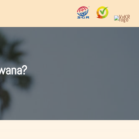
swana?