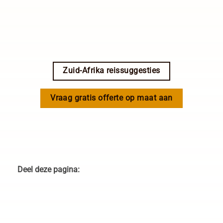
Olifant Pilanesberg National
Park, Zuid Afrika Safari
Zuid-Afrika reissuggesties
Vraag gratis offerte op maat aan
Deel deze pagina: