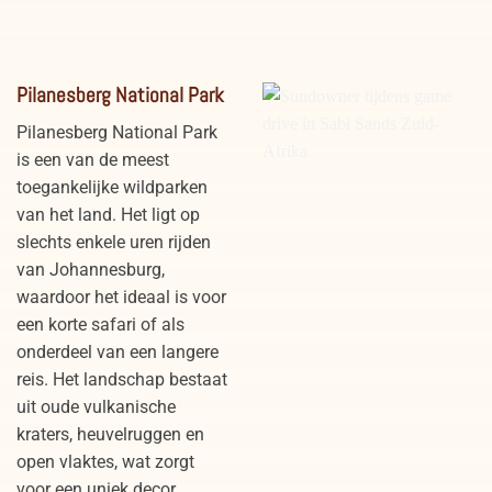
Luipaard in Hluhluwe
Olifanten in Addo Elephant
Pilanesberg National Park
iMfolozi Park Zuid-Afrika
National Park
Pilanesberg National Park
is een van de meest
toegankelijke wildparken
van het land. Het ligt op
slechts enkele uren rijden
van Johannesburg,
waardoor het ideaal is voor
een korte safari of als
onderdeel van een langere
Sundowner tijdens game
reis. Het landschap bestaat
drive in Sabi Sands Zuid-
uit oude vulkanische
Afrika
kraters, heuvelruggen en
open vlaktes, wat zorgt
voor een uniek decor.