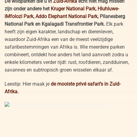
De wildparken die u in
Zuid-Afrika
écht niet mag missen
zijn onder andere het
Kruger National Park
,
Hluhluwe-
iMfolozi Park
,
Addo Elephant National Park
, Pilanesberg
National Park en Kgalagadi Transfrontier Park.
Elk park
heeft zijn eigen karakter, landschap en dierenleven,
waardoor Zuid-Afrika een van de meest veelzijdige
safaribestemmingen van Afrika is. Wie meerdere parken
combineert, ontdekt hoe anders het land aanvoelt zodra u
enkele kilometers verder rijdt: rust, roofdieren, zandduinen,
savannes en subtropisch groen wisselen elkaar af.
Leestip: Hier maak je
de mooiste privé safari’s in Zuid-
Afrika.